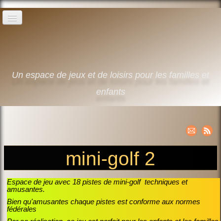
Home
The sports activities
▼
Un espace de jeux et de loisirs pour les familles et
Swimming pool leisure days
enfants
The campsite
Contact
English
▼
mini-golf 2
Espace de jeu avec 18 pistes de mini-golf techniques et
amusantes.
Bien qu'amusantes chaque pistes est conforme aux normes
fédérales