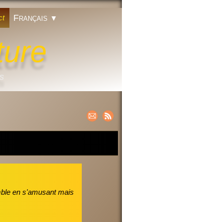
Français
ct
▼
ture
ts
semble en s'amusant mais