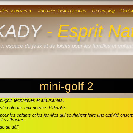
vités sportives
Journées loisirs piscines
Le camping
Conta
▼
KADY
- Esprit Na
n espace de jeux et de loisirs pour les familles et enfan
mini-golf 2
ni-golf techniques et amusantes.
st conforme aux normes fédérales
it pour les enfants et les familles qui souhaitent faire une activité en
t s'affronter .
ue un défi