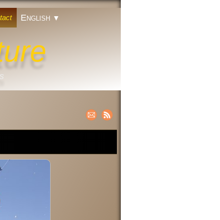
English
tact
▼
ture
ts