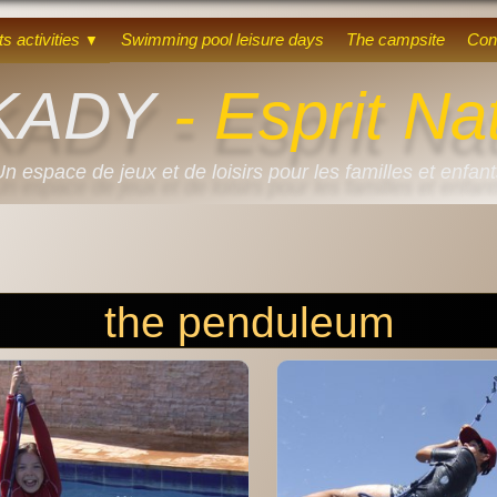
s activities
Swimming pool leisure days
The campsite
Con
▼
KADY
- Esprit Na
n espace de jeux et de loisirs pour les familles et enfan
the penduleum