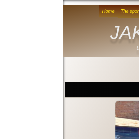
Home
The sport
JA
U