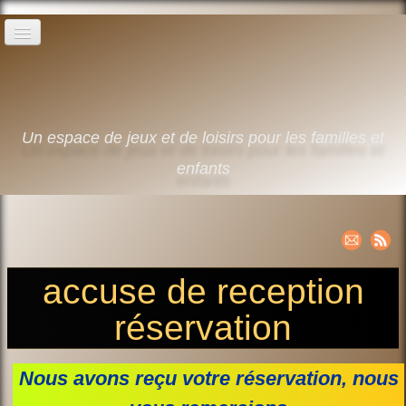
Home
The sports activities
▼
Un espace de jeux et de loisirs pour les familles et
Swimming pool leisure days
enfants
The campsite
Contact
English
▼
accuse de reception
réservation
Nous avons reçu votre réservation, nous