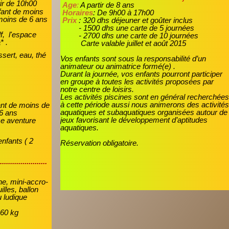
tir de 10h00
Age
:
A partir de 8 ans
fant de moins
Horaires
: De 9h00 à 17h00
moins de 6 ans
Prix
: 320 dhs déjeuner et goûter inclus
- 1500 dhs une carte de 5 journées
lf, l'espace
- 2700 dhs une carte de 10 journées
* .
Carte valable juillet et août 2015
sert, eau, thé
Vos enfants sont sous la responsabilité d’un
animateur ou animatrice formé(e) .
Durant la journée, vos enfants pourront participer
en groupe à toutes les activités proposées par
notre centre de loisirs.
Les activités piscines sont en général recherchée
à cette période aussi nous animerons des activité
ant de moins de
aquatiques et subaquatiques organisées autour de
 6 ans
jeux favorisant le développement d’aptitudes
ce aventure
aquatiques.
enfants ( 2
Réservation obligatoire.
.......................
ne, mini-accro-
lles, ballon
u ludique
 60 kg