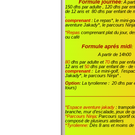
Formule journée
: A par
150 dhs par adulte , 120 dhs par en
de 12 ans et 80 dhs par enfant de 
.
comprenant
: Le repas*, le mini-go
aventure Jakady*, le parcours Ninja
*Repas
comprenant plat du jour, des
ou café
Formule aprés midi
:
A partir de 14h00
80
dhs par adulte et
70
dhs par enf
12 ans et
50
dhs par enfant de - de
comprenant
: Le mini-golf, l'espa
Jakady*, le parcours Ninja* .
Option
: La tyrolienne : 20 dhs par 
tours)
..........................................................
*Espace aventure jakady
: trampoli
branche, mur d’escalade, jeux de qui
*Parcours Ninja
: Parcours sportif o
composé de plusieurs ateliers
*Tyrolienne:
Dès 8 ans et moins de