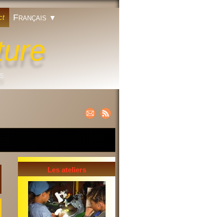
Français
ct
▼
ture
ts
Les ateliers