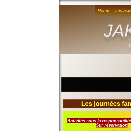
Home
Les acti
JA
U
Les journées fam
Activités sous la responsabilit
Sur réservation