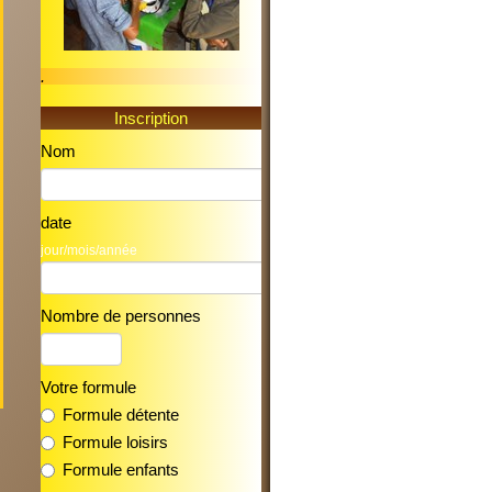
.
Inscription
Nom
s
date
s
jour/mois/année
Nombre de personnes
Votre formule
Formule détente
Formule loisirs
Formule enfants