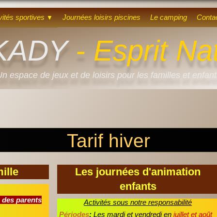
vités sportives
Journées loisirs piscines
Le camping
Conta
▼
KADY
- Esprit Na
n espace de jeux et de loisirs pour les familles et enfan
Tarif hiver
ille
Les journées d'animation
enfants
é des parents
Activités sous notre responsabilité
Périodes
:
Les mardi et vendredi en
juillet et août